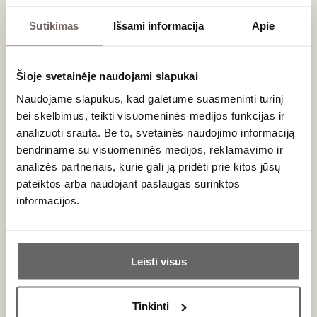
26
€
29
€
00
00
Sutikimas
Išsami informacija
Apie
Kuo ypatingas Madeiros vyno gamybos
procesas?
Šioje svetainėje naudojami slapukai
Naudojame slapukus, kad galėtume suasmeninti turinį
Madeiros gamyba yra visiškai unikali. Skirtingai nei kiti gėrimai,
bei skelbimus, teikti visuomeninės medijos funkcijas ir
kurie kruopščiai saugomi nuo karščio ir deguonies, Madeira
analizuoti srautą. Be to, svetainės naudojimo informaciją
sąmoningai kaitinama ir oksiduojama (naudojant
estufagem
bendriname su visuomeninės medijos, reklamavimo ir
arba
canteiro
metodus). Dėl šio istorinio proceso gėrimas
analizės partneriais, kurie gali ją pridėti prie kitos jūsų
tampa praktiškai nesugadinamas – jis gali bręsti statinėse
dešimtmečius. Pagrindiniai stiliai:
pateiktos arba naudojant paslaugas surinktos
informacijos.
Sausieji stiliai (Sercial ir Verdelho):
Iš šių veislių
gaminamas šviesesnis, ypač sausas ar pussausis
Ar jums yra 20 metų?
pastiprintas
baltasis vynas
, kuris išsiskiria migdolų,
citrusų žievelių ir džiovintų vaisių aromatais bei aukšta
Leisti visus
rūgštimi.
Taip
Ne
Saldieji stiliai (Bual ir Malvasia):
Ieškantiems
deserto,
Bual
siūlo pussaldį profilį su razinų natomis,
Tinkinti