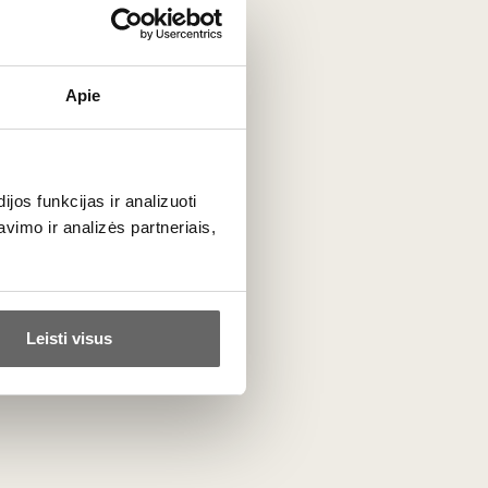
ta
Apie
PRENUMERUOTI
os funkcijas ir analizuoti
imo ir analizės partneriais,
Leisti visus
otuvė
Mūsų projektai
Lietuvos someljė mokykla
r kiti
Vyno žurnalas
liniai gėrimai
Vyno dienos