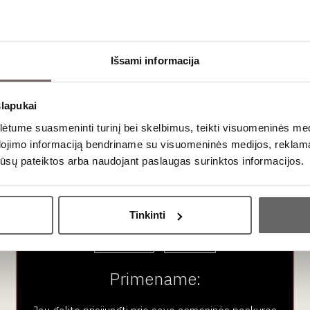
aujienlaiškio prenumera
Geriausi mūsų pasiūlymai - tiesiai į Jūsų pašto dėžutę!
Išsami informacija
slapukai
tume suasmeninti turinį bei skelbimus, teikti visuomeninės medij
dojimo informaciją bendriname su visuomeninės medijos, reklamav
os jūsų pateiktos arba naudojant paslaugas surinktos informacijos.
Ar jums yra 20 metų?
Tinkinti
Taip
Ne
ubas
Paslaugos
Pardu
En Primeur
Vynas
Primename:
VK narystė
Stiprieji i
Renginiai
Nealkoho