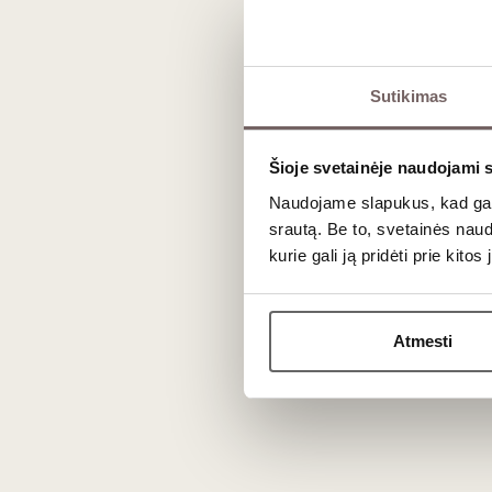
N
Sutikimas
Šioje svetainėje naudojami 
Naudojame slapukus, kad galė
srautą. Be to, svetainės nau
kurie gali ją pridėti prie kit
Atmesti
Vyno kl
Apie mus
Tinklaraštis
Kontaktai