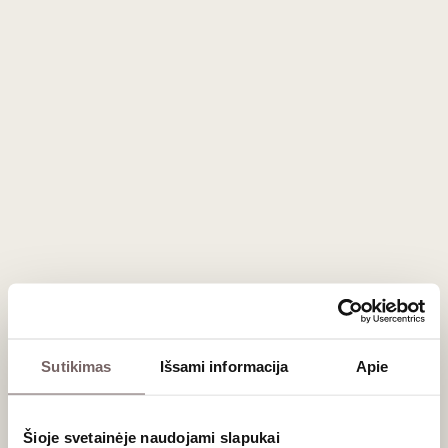
Aprašymas
Alus - viena plačiausių ir populiariausių gėrimų
kategorijų pasaulyje, kuri apraizgyta daugybę
mitų ir istorijų. Vienus mitus verta laužyti ir stumti
į šoną, iš kitų galima saldžiai pasijuokti.
Kviečiame jus į edukacinę paskaitą apie alų,
kurioje daugiau sužinosite apie pagrindines alaus
sudedamąsias dalis, gėrimo istoriją, bei
degustavimo subtilybes. Taip pat pakalbėsime
apie šiuo metu populiarius alaus stilius ir sparčiai
populiarėjantį craft alaus reiškinį.
Sutikimas
Išsami informacija
Apie
Paskaitą ves alaus istorikas, 2023 metų
Lietuvos alaus someljė čempionato nugalėtojas,
Tomas Josas.
Šioje svetainėje naudojami slapukai