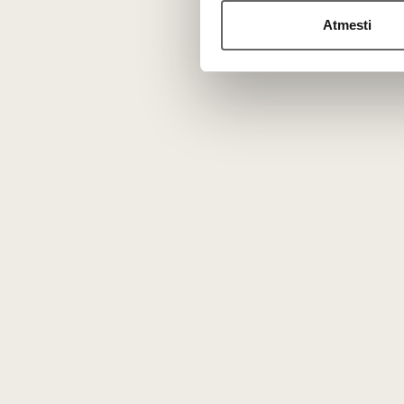
derinius vertinami atitinkamos temos
Atmesti
Data: 2026-04-30, 16:00
Trukmė: 2 val.
Vieta: Vingio parkas
N