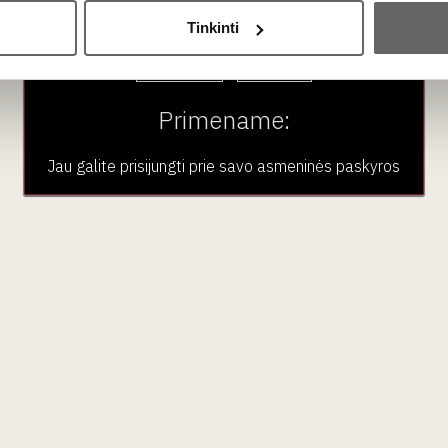
Ar jums yra 20 metų?
 gėrimai ar maisto produktai.
Tinkinti
Taip
Ne
Primename:
Jau galite prisijungti prie savo asmeninės paskyros
aujienlaiškio prenumera
Geriausi mūsų pasiūlymai - tiesiai į Jūsų pašto dėžutę!