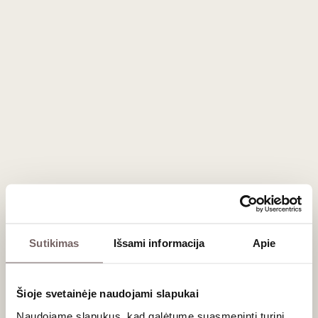
- Božolė viktorina - kiek žinote apie šį vyną ir jo
tradicijas?
- Nuotaikinga teminė vakaro muzika
„Beaujolais Nouveau“ - naujo derliaus premjera,
vainikuojanti visų metų darbus vynuogyne ir
suteikianti viltį, kad kitąmet bus geriau. Kaip
atšvęsi, taip ir gyvensi visus metus.
Tuo principu vadovaudamiesi mes tradiciškai
ruošiamės jauno božolė atvykimui: Vilniuje
kepame dešreles Liono stiliumi, ruošiame gerą
muzikos takelį, Klaipėdoje kepame pyragą ir
atkemšame ne tik kvapnų, lengvą, gaivų jauną
vyną, bet ir rimtesnius, pažinimo džiaugsmą
Sutikimas
Išsami informacija
Apie
teikiančius vynus iš Beaujolais Cru kaimelių:
Chiroubles’io, Fleurie, Morgono, Julienas, St.-
Amouro.
Šioje svetainėje naudojami slapukai
300 mln. metų senumo rožinis granitas, reta
Naudojame slapukus, kad galėtume suasmeninti turinį