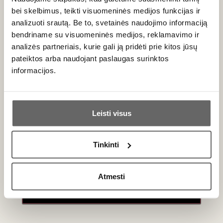
'Gamay' vynuogė, savitas vyno gamybos būdas,
bei skelbimus, teikti visuomeninės medijos funkcijas ir
natūraliojo vyno gimimo vieta, vynuogynuose
analizuoti srautą. Be to, svetainės naudojimo informaciją
pasodinti medžiai – visu tuo įdomumu norime
bendriname su visuomeninės medijos, reklamavimo ir
dalintis su Jumis ragaudami Božolė.
analizės partneriais, kurie gali ją pridėti prie kitos jūsų
pateiktos arba naudojant paslaugas surinktos
KADA:
lapkričio 20d. 17:00-20:00 (renginys
informacijos.
vyksta festivalio principu - galite ateiti ir išeiti
jums patogiu metu)
Ar jums yra 20 metų?
KUR:
Vyno klubas, Stumbrų g. 15
Leisti visus
Taip
Ne
KAINA:
50 EUR
Tinkinti
APRANGOS KODAS:
BOŽOLĖ
Primename:
Iki susitikimo. Paragaukime pirmąjį 2025 metų
Atmesti
Jau galite prisijungti prie savo asmeninės
derliaus vyną kartu!
paskyros
_______________