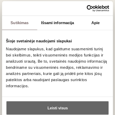
Kada:
2026 m. gegužės 28 d., 18:00–20:00
Kur:
„Vyno klubas“, Stumbrų g. 15, Vilnius
Turite dovanų kuponą?
Registruokitės el.
Sutikimas
Išsami informacija
Apie
paštu:
stumbrai@vynoklubas.lt
Svarbi informacija:
Šioje svetainėje naudojami slapukai
– Renginyje gali dalyvauti tik asmenys nuo 20
Naudojame slapukus, kad galėtume suasmeninti turinį
metų
bei skelbimus, teikti visuomeninės medijos funkcijas ir
– Renginio metu gali būti fotografuojama ir
analizuoti srautą. Be to, svetainės naudojimo informaciją
filmuojama
bendriname su visuomeninės medijos, reklamavimo ir
– Bilietai negrąžinami ir nekeičiami
analizės partneriais, kurie gali ją pridėti prie kitos jūsų
– Nusipirkę bilietą gausite el. laišką su
pateiktos arba naudojant paslaugas surinktos
patvirtinimu – jis galios kaip bilietas, o jeigu turite
informacijos.
dovanų kuponą - registracijos metu ir atvykus į
degustaciją jį būtina pateikti jus pasitikusiam
Ar jums yra 20 metų?
asmeniui
Leisti visus
Dėmesio! Išankstinę rezervaciją galima
Taip
Ne