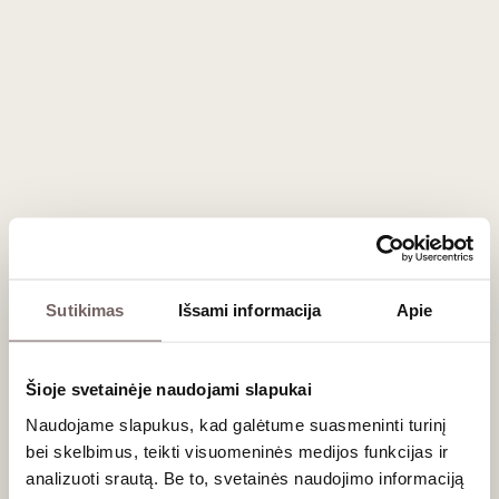
Champagne Duval Leroy Femme de
Champagne Brut Nature Millesime 2002
Champagne Duval Leroy Femme de
Champagne 1996
Champagne Duval Leroy Femme de
Champagne 2008
Užkandėles kiekvienam šampanui paruoš Šefas
Salvadoras.
Renginys vyks anglų ir lietuvių kalbomis.
Sutikimas
Išsami informacija
Apie
Vietų skaičius ribotas.
Šioje svetainėje naudojami slapukai
Naudojame slapukus, kad galėtume suasmeninti turinį
KADA:
2024.11.13, 18:30 val.
bei skelbimus, teikti visuomeninės medijos funkcijas ir
analizuoti srautą. Be to, svetainės naudojimo informaciją
KUR:
Vyno klubo vyno rūsyje, Stumbrų g. 15