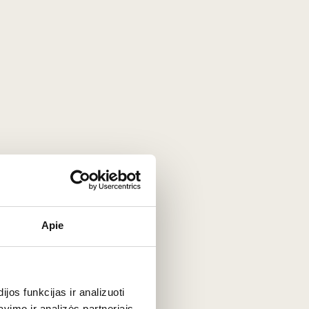
upažindins jus su vyno ir maisto
ie Lietuviško vyno ir sūrio poras
Apie
os funkcijas ir analizuoti
imo ir analizės partneriais,