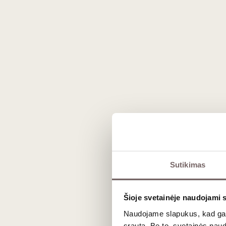
esame, kur buvome ir kur keliaujam
Grupinės degustacijos metu „Vyno klu
derinimo pagrindais, po kurių geriau
Šios degustacijos metu ragausime 4 sk
jums pasakos „Vyno klubo“ ekspertė
KADA:
2025 sausio 19 d. 18:00 val.
KUR:
„Vyno klubas“, Stumbrų g. 15, 
Turite dovanų kuponą? Užsiregistruo
Sutikimas
___________
Daugiau informacijos
Šioje svetainėje naudojami 
Renginyje gali dalyvauti tik asmen
Naudojame slapukus, kad galė
Renginio metu gali būti fotografuoj
srautą. Be to, svetainės nau