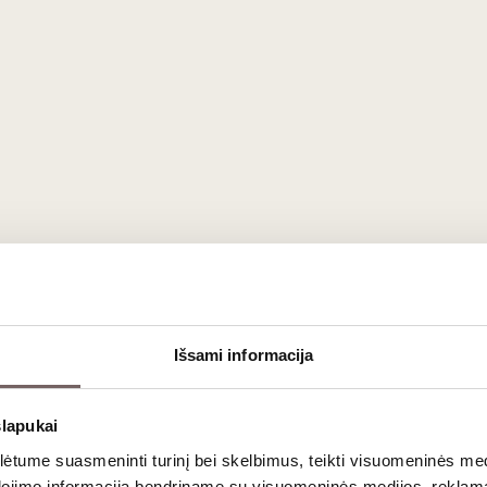
e.
bo“ ekspertai išsklaidys vyno pasaulį supančius mitus ir s
 jausitės ne tik ragaudami vyną namuose, bet ir restorane.
irtingus vynus ir derinsime juos su 4 skirtingais sūriais. Ap
 Ernesta Palubinskienė.
Vilnius (prie PC Panorama)
kite į šią degustaciją telefonu +370 5 213 84 31
Išsami informacija
slapukai
ys nuo 20 metų
tume suasmeninti turinį bei skelbimus, teikti visuomeninės medij
ama ir filmuojama
dojimo informaciją bendriname su visuomeninės medijos, reklamav