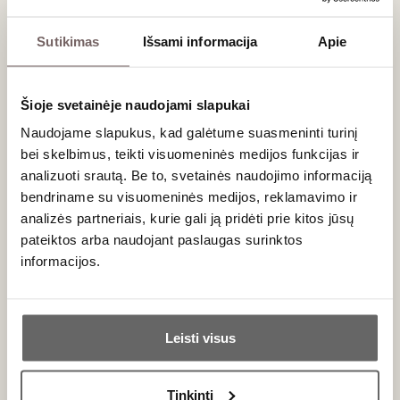
Turite dovanų kuponą? Užsiregistruokite į šią
Sutikimas
Išsami informacija
Apie
degustaciją telefonu +37046219675.
Šioje svetainėje naudojami slapukai
Daugiau informacijos
Naudojame slapukus, kad galėtume suasmeninti turinį
Renginyje gali dalyvauti tik asmenys nuo 20
bei skelbimus, teikti visuomeninės medijos funkcijas ir
metų
analizuoti srautą. Be to, svetainės naudojimo informaciją
Renginio metu gali būti fotografuojama ir
bendriname su visuomeninės medijos, reklamavimo ir
filmuojama
analizės partneriais, kurie gali ją pridėti prie kitos jūsų
Bilietai į renginį negrąžinami ir nekeičiami
pateiktos arba naudojant paslaugas surinktos
Nusipirkę bilietą gausite el. pirkinio patvirtinimą.
informacijos.
Jis gali būti naudojamas kaip bilietas.
Šis bilietas galios tik nurodytos datos
Ar jums yra 20 metų?
degustacijai
Leisti visus
Taip
Ne
Reikalingas dovanų kuponas?
Fizinį dovanų
kuponą galima atsiimti „Vyno klubo“
Tinkinti