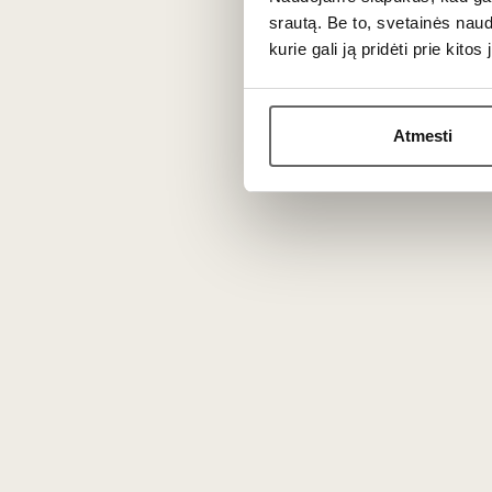
srautą. Be to, svetainės nau
Ieškote dovanos?
kurie gali ją pridėti prie kit
Dovanų kuponą galite:
– Atsiimti „Vyno klubo“ parduotuvėj
– Gauti nemokamai į bet kurį adresą
Atmesti
– Pageidaujate el. kupono? Parašykit
Visas artėjančias degustacijas rasit
Turite klausimų?
Telefonas: +370 5 213 84 31
El. paštas:
renginiai@vynoklubas.lt