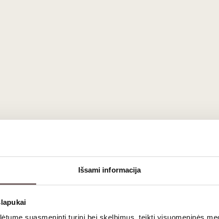
u vyno ir maisto derinimo pagrindais.
ė Daiva Mumgaudienė
0:00
pėda
ės telefonu +370 46 219 675 arba el. paštu:
klaipeda@vyn
nys nuo 20 metų
ojama ir filmuojama
Išsami informacija
su patvirtinimu – jis galios kaip bilietas, o jeigu turite dova
kti jus pasitikusiam asmeniui
slapukai
lima atšaukti likus ne mažiau kaip 24 valandoms.
tume suasmeninti turinį bei skelbimus, teikti visuomeninės medij