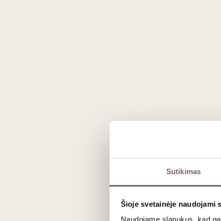
supančius mitus ir supažindins jus s
Degustacijos metu jūsų laukia:
– 4 vynai
– Prie jų derantys sūriai
– Įžvalgomis dalinsis vyno ekspert
Kada:
2026 m. sausio 8 d., 18:00–2
Kur:
„Vyno klubas“, Liepų g. 20, Klai
Turite dovanų kuponą?
Registruokit
Svarbi informacija:
– Renginyje gali dalyvauti tik asme
– Renginio metu gali būti fotografu
– Bilietai negrąžinami ir nekeičiami
Sutikimas
– Nusipirkę bilietą gausite el. laišką 
atvykus į degustaciją jį būtina patei
Šioje svetainėje naudojami 
Dėmesio! Išankstinę rezervaciją ga
Naudojame slapukus, kad galė