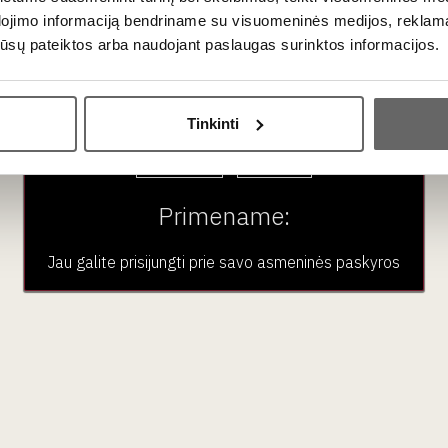
dojimo informaciją bendriname su visuomeninės medijos, reklamav
os jūsų pateiktos arba naudojant paslaugas surinktos informacijos.
e
Ar jums yra 20 metų?
 Lietuvoje
Tinkinti
e apie tai užsakymo pastabose ir nurodykite asmens, kuriam
Taip
Ne
e
čia
.
Primename:
Jau galite prisijungti prie savo asmeninės paskyros