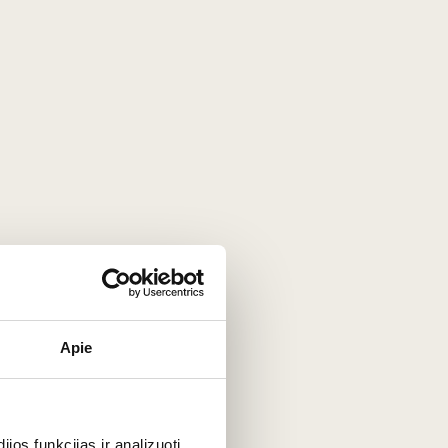
oklubas.lt
Apie
nų kuponą - registracijos metu ir
os funkcijas ir analizuoti