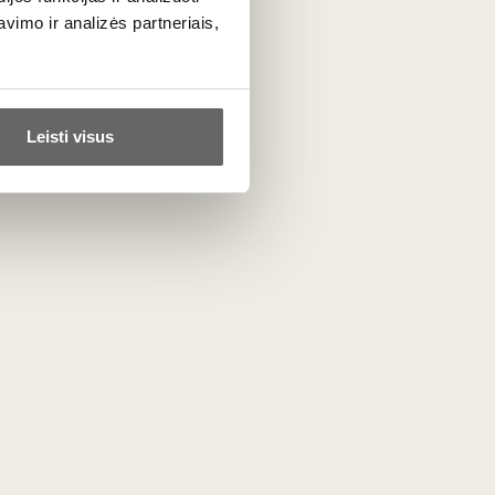
imo ir analizės partneriais,
Leisti visus
 jis skirtas, vardą ir pavardę