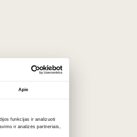
upažindins jus su vyno ir maisto
. Apie Pjemontą jums pasakos mūsų
Apie
os funkcijas ir analizuoti
imo ir analizės partneriais,