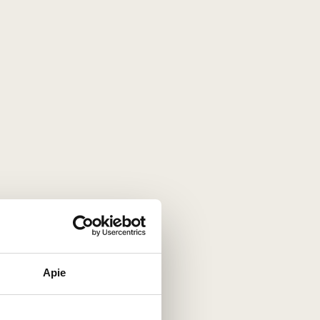
 gamybos stiliaus įvairovę. Šioje
ą kasdienybėje.
upažindins jus su vyno ir maisto
oklubas.lt
Apie