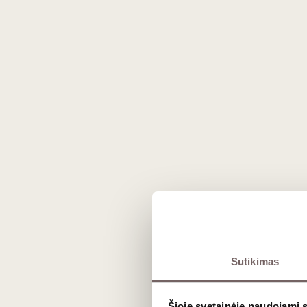
elegantiško šampano iki žaismingo pet
degustacijoje kviečiame atrasti, kai
Grupinės degustacijos metu „Vyno klu
derinimo pagrindais.
Degustacijos metu jūsų laukia:
– 4 skirtingi vynai
– Prie jų derantys sūriai ar užkandži
– Įžvalgomis dalinsis vyno ekspert
Kada: 2025 m. gruodžio 12 d., 18:0
Kur: „Vyno klubas“, Liepų g. 20, Klai
Turite dovanų kuponą?
Registruokit
Svarbi informacija:
Sutikimas
– Renginyje gali dalyvauti tik asme
– Renginio metu gali būti fotografu
– Bilietai negrąžinami ir nekeičiami
Šioje svetainėje naudojami 