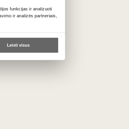
nų kuponą - registracijos metu ir
os funkcijas ir analizuoti
imo ir analizės partneriais,
Leisti visus
 jis skirtas, vardą ir pavardę