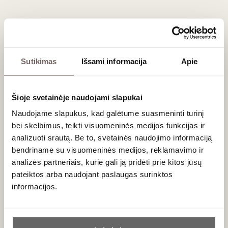
– Įžvalgomis dalinsis vyno ir sūrio ekspertė
Ernesta Palubinskienė
Kada:
2025 m. rugsėjo 10 d., 18:00–20:00
Kur:
„Vyno klubas“, Stumbrų g. 15, Vilnius
Sutikimas
Išsami informacija
Apie
Turite dovanų kuponą? Registruokitės el. paštu:
stumbrai@vynoklubas.lt
Šioje svetainėje naudojami slapukai
Naudojame slapukus, kad galėtume suasmeninti turinį
Svarbi informacija:
bei skelbimus, teikti visuomeninės medijos funkcijas ir
– Renginyje gali dalyvauti tik asmenys nuo 20
analizuoti srautą. Be to, svetainės naudojimo informaciją
metų
bendriname su visuomeninės medijos, reklamavimo ir
– Renginio metu gali būti fotografuojama ir
analizės partneriais, kurie gali ją pridėti prie kitos jūsų
filmuojama
pateiktos arba naudojant paslaugas surinktos
– Bilietai negrąžinami ir nekeičiami
informacijos.
– Nusipirkę bilietą gausite el. laišką su
patvirtinimu – jis galios kaip bilietas, o jeigu turite
Ar jums yra 20 metų?
dovanų kuponą - registracijos metu ir atvykus jį
būtina pateikti jus pasitikusiam asmeniui.