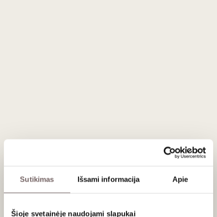
sukurta iš panaudoto šampano butelio, atspindinti tvarumo ir
elegancijos derinį.
Ši ranku darbo žvakė ne tik papuoš jūsų
interjerą, bet ir suteiks jaukumo bei šilumos bet kuriai erdvei.
Produkto savybės
:
Natūralus rapsų vaškas ir medvilninė dagtis
;
Kvapo natos
: šafranas, anyžius, karamelė, jazminas,
gintaras, samanos;
Kvapo kilmė
:
Prancūzija;
Degimo laikas
: ~ 50 val.
Kiekvienas šampano ar vyno butelis yra unikalus, todėl nuo
pavaizduotos nuotraukos gali skirtis tiek žvakės butelio
spalva, tiek etiketė. Tačiau visos žvakių etiketės priklauso
Vyno Klubo prekiaujamų šampanų ar vynų namams.
Sutikimas
Išsami informacija
Apie
Pasiliekame teisę atsiųsti įsigyto kvapo, tačiau pagal
galimybes turimos etiketės žvakę. Jeigu pageidaujate
konkrečios etiketės, kviečiame atvykti į fizinę parduotuvę.
Šioje svetainėje naudojami slapukai