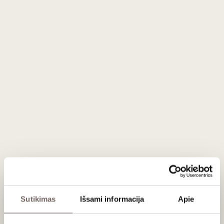
Aprašymas
Krištolinė riesling / zinfandel taurė puikiai tinka subalansuoti
rūgšties kiekį vyne, surišti ir pabrėžti minerališkus ir vaisiškus
aromatus. Šios formos taurė yra universaliausia baltojo vyno
taurė RIEDEL asortimente. Tinkama plauti
indaplovėje.
Pakuotėje yra 2 vnt taurių.
Aukštis 235 mm.
Apie gamintoją
Sutikimas
Išsami informacija
Apie