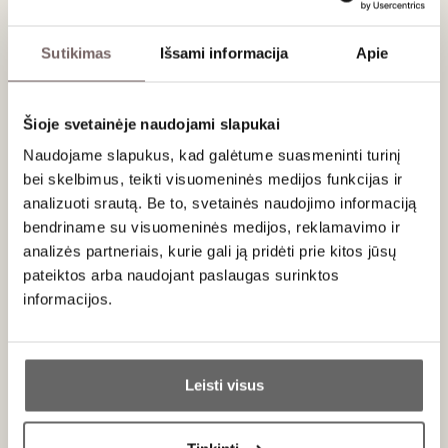
Sutikimas
Išsami informacija
Apie
Apie gamintoją
Šioje svetainėje naudojami slapukai
Naudojame slapukus, kad galėtume suasmeninti turinį
bei skelbimus, teikti visuomeninės medijos funkcijas ir
analizuoti srautą. Be to, svetainės naudojimo informaciją
bendriname su visuomeninės medijos, reklamavimo ir
Riedel
analizės partneriais, kurie gali ją pridėti prie kitos jūsų
Austrija
pateiktos arba naudojant paslaugas surinktos
informacijos.
VISOS GAMINTOJO PREKĖS
Ar jums yra 20 metų?
Inovacijų istorija, kuri skaičiuoja daugiau nei 265 gyvavimo
Leisti visus
metus - RIEDEL prekės ženklas yra lyderis ne be priežasties.
Klausas Riedelis buvo pirmasis žmogus rinkoje atkreipęs
Taip
Ne
dėmesį, jog gėrimo skoniui ir aromatui įtakos turi taurė, iš