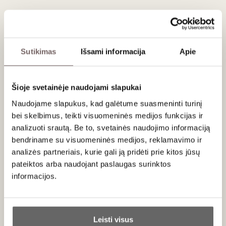
Aprašymas
Krištolinė Riedel taurė skirta gėrimų degustavimui. Tinkama
plauti indaplovėje.
Taurės parduodamos vienetais.
Sutikimas
Išsami informacija
Apie
Šioje svetainėje naudojami slapukai
Apie gamintoją
Naudojame slapukus, kad galėtume suasmeninti turinį
bei skelbimus, teikti visuomeninės medijos funkcijas ir
analizuoti srautą. Be to, svetainės naudojimo informaciją
bendriname su visuomeninės medijos, reklamavimo ir
analizės partneriais, kurie gali ją pridėti prie kitos jūsų
pateiktos arba naudojant paslaugas surinktos
informacijos.
Riedel
Austrija
Ar jums yra 20 metų?
VISOS GAMINTOJO PREKĖS
Leisti visus