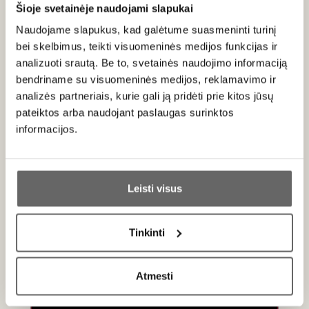
Šioje svetainėje naudojami slapukai
Naudojame slapukus, kad galėtume suasmeninti turinį
bei skelbimus, teikti visuomeninės medijos funkcijas ir
analizuoti srautą. Be to, svetainės naudojimo informaciją
bendriname su visuomeninės medijos, reklamavimo ir
Shitty Wine Memes
analizės partneriais, kurie gali ją pridėti prie kitos jūsų
JAV
pateiktos arba naudojant paslaugas surinktos
VISOS GAMINTOJO PREKĖS
informacijos.
Ar jums yra 20 metų?
"Shitty Wine Memes" - prekės ženklas, įsikūręs Floridoje, o jo
įkūrėja Amanda yra vyno maniakė, kuri daugiau nei 10 metų
Leisti visus
dirba vyno industrijoje - konsultuoja, kuria memus ir pakuoja
Taip
Ne
Jūsų nuostabius užsakymus. "Shitty Wine Memes" - prekės
ženklas, kuris praskaidrins su vynu susijusios auditorijos
Tinkinti
dieną.
Primename:
Atmesti
Jau galite prisijungti prie savo asmeninės
paskyros