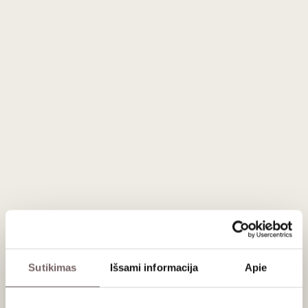
Gamintojas
Shitty Wine Memes
Aprašymas
Viengubo užsegimo "Logo Enamel" raudonas emalinis
ženkliukas.
Medžiagos : paauksuotas metalas, minkštas emalis.
Ženkliuko dydis: 2.16 cm.
Prekės spalva gali nežymiai skirtis nuo internetinėje
parduotuvėje pateiktos fotografijos, dėl kompiuterių ekranų
nustatymų.
Sutikimas
Išsami informacija
Apie
Apie gamintoją