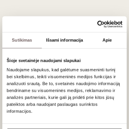
Aprašymas
Sidabrinis (Ag925) ir emalės ženkliukas skirtas Vilniaus 700 -
mečiui. Ženkliuko autorius - Nauris Našlėnas.
Sutikimas
Išsami informacija
Apie
1387 m. Lietuvos didysis kunigaikštis Jogaila Vilniui suteikė
savivaldą ir antspaudą. Nuo tada Vilniaus miesto herbe
vaizduojamas sidabrinis šv. Kristoforas, brendantis sidabrine
upe. Upės krantuose auga po medį. Šv. Kristoforas abiem
Šioje svetainėje naudojami slapukai
rankomis laiko auksinį medį su dvigubu kryžiumi viršūnėje.
Naudojame slapukus, kad galėtume suasmeninti turinį
Ant kairiojo peties sidabrinis kūdikėlis Jėzus su auksiniu
bei skelbimus, teikti visuomeninės medijos funkcijas ir
valdžios simboliu ir nimbu ant galvos.
analizuoti srautą. Be to, svetainės naudojimo informaciją
12 x 24 mm
bendriname su visuomeninės medijos, reklamavimo ir
Medžiagos: sidabras (Ag 925), emalė.
analizės partneriais, kurie gali ją pridėti prie kitos jūsų
pateiktos arba naudojant paslaugas surinktos
informacijos.
Ar jums yra 20 metų?
Jums galėtų patikti