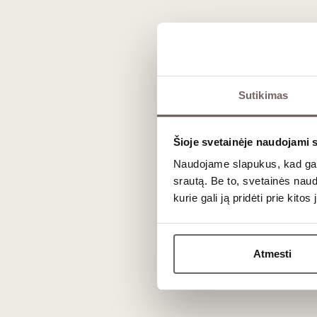
Dažniausiai užduodami kl
Kodėl Krymas garsėja pastiprintais vynais?
XIX a. pabaigoje pusiasalyje buvo įkurtos didžiulės rūsio
sukaupia labai daug cukraus, o tai yra ideali sąlyga natū
Sutikimas
Ar Krymo vynai gali ilgai bręsti?
Šioje svetainėje naudojami 
Taip, ypač pastiprinti istoriniai gėrimai. Jų ilgaamžiškuma
Naudojame slapukus, kad galė
kolekcininkams.
srautą. Be to, svetainės nau
Kokia vynuogių veislė labiausiai paplitusi?
kurie gali ją pridėti prie kit
Regione auginama labai daug tarptautinių veislių (Cabern
Atmesti