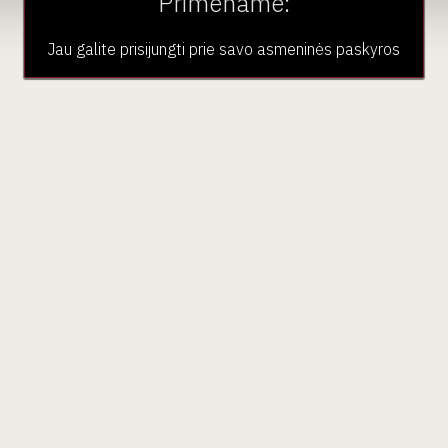
Primename:
Jau galite prisijungti prie savo asmeninės paskyros
aujienlaiškio prenumera
Geriausi mūsų pasiūlymai - tiesiai į Jūsų pašto dėžutę!
ubas
Paslaugos
Pardu