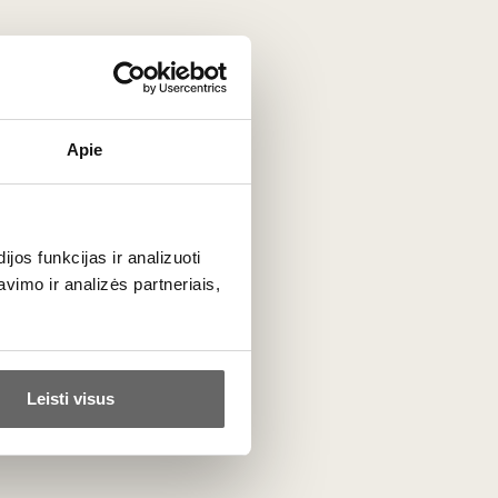
stiliaus gėrimais. Dėl karšto klimato vynuogės čia
s kurti.
Apie
r net 100 metų, todėl tai absoliučiai išskirtinės
dovanos
os funkcijas ir analizuoti
imo ir analizės partneriais,
r Rytų Europos veislės, tokios kaip
Saperavi
ar
Rkatsiteli
.
Leisti visus