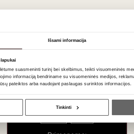
ausimai
 sistemos, skirtos aprūpinti tuometinį elitą geriausiais pasaulio 
raliai saldiems ir pastiprintiems (Porto ar Madeiros tipo) gėrimam
Išsami informacija
slapukai
s yra legendinis – geriausi buteliai gali išlikti puikios būklės 50 a
tume suasmeninti turinį bei skelbimus, teikti visuomeninės medij
dojimo informaciją bendriname su visuomeninės medijos, reklamav
os jūsų pateiktos arba naudojant paslaugas surinktos informacijos.
et, Merlot, Chardonnay), tačiau istorinį veidą atspindi vietinės i
Ar jums yra 20 metų?
Tinkinti
Taip
Ne