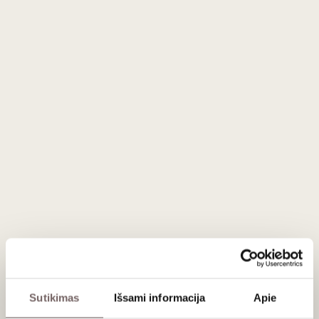
verbenos linija, o pipirmetė įneša lengvą, gaivų akcentą,
padedantį išlaikyti balansą.
Derinimui rinkitės lengvesnius patiekalus: paukštieną
(vištieną, kalakutieną), taip pat antieną ar žąsį, veršieną, žuvį
bei daržovių patiekalus. Ypač tinka prie Tolimųjų Rytų virtuvės
įkvėptų skonių. Rekomenduojama patiekti gerai atšaldytą –
apie
8 °C
.
Sudedamosios dalys:
ekologiška žalioji jazminų arbata,
'Riesling' vynuogių sultys, ekologiška verbenos arbata,
pipirmetės arbata, angliarūgštė.
Energinė vertė (100 g):
123 kJ / 29 kcal, riebalai < 0,5 g, iš
kurių sočiųjų riebalų rūgščių < 0,5 g, angliavandeniai 7 g, iš
kurių cukrūs 7 g, baltymai < 0,5 g, druska < 0,01 g.
Atidarius laikyti vėsioje vietoje ir suvartoti per 3 dienas.
Sutikimas
Išsami informacija
Apie