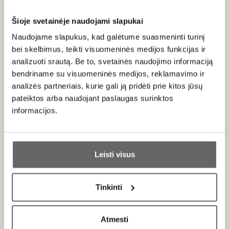
Apie gamintoją
Šioje svetainėje naudojami slapukai
Naudojame slapukus, kad galėtume suasmeninti turinį
bei skelbimus, teikti visuomeninės medijos funkcijas ir
analizuoti srautą. Be to, svetainės naudojimo informaciją
bendriname su visuomeninės medijos, reklamavimo ir
analizės partneriais, kurie gali ją pridėti prie kitos jūsų
Van Nahmen
pateiktos arba naudojant paslaugas surinktos
Vokietija
informacijos.
VISOS GAMINTOJO PREKĖS
Ar jums yra 20 metų?
„Tradicijų puoselėjimas“ – šis šūkis jau daugiau nei šimtmetį
Leisti visus
lydi „Van Nahmen“ sulčių spaudyklą. Tačiau neapsigaukite,
Taip
Ne
šiam gamintojui tradicijos – tai inovacija, virsmas, nuolatinis
tobulėjimas siekiant pasiūlyti rinkai išskirtinį produktą. „Van
Tinkinti
Nahmen“ istorija prasidėjo 1917-aisiais, kai Vilhelmas Van
Primename:
Nahmen įkūrė obuolių tyrės manufaktūrą, kuri 1930-aisiais
perėjo prie vietinių Reino regiono veislių obuolių sulčių
Atmesti
Jau galite prisijungti prie savo asmeninės
gamybos. Nuo 2007 metų šeima gamina įvairių vaisių retų