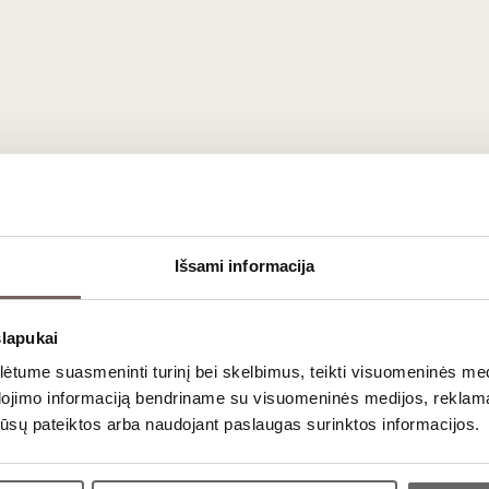
 pasaulyje airiškų viskių istoriją ir paveldą, su iliustruota 1000 
Išsami informacija
nkite turtingą skonį ir tradicijas, istoriją, dėl kurių airiškas viskis
eštas iliustracijas, pasakojimas apie airišką viskį, viskio kokteili
lionę po "Smaragdinę salą" su mūsų dėlionėmis. Slaínte!
slapukai
tume suasmeninti turinį bei skelbimus, teikti visuomeninės medij
dojimo informaciją bendriname su visuomeninės medijos, reklamav
os jūsų pateiktos arba naudojant paslaugas surinktos informacijos.
Ar jums yra 20 metų?