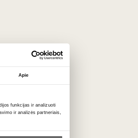
dalių dėlione. Susipažinkite su garsiomis
Apie
 išties ypatingas.
ų receptų rinkinį ir viskio degustavimo
os funkcijas ir analizuoti
imo ir analizės partneriais,