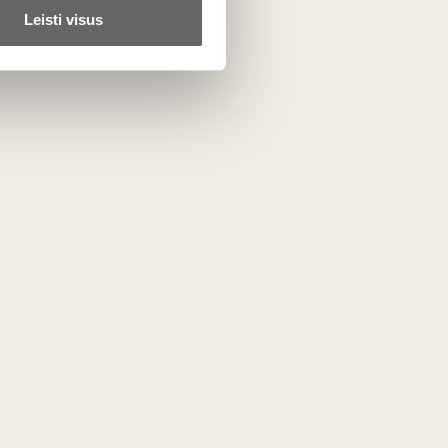
Leisti visus
Panašūs
ija“ 1
Vyno dėlionė „Kalifornija“ 1
vnt
Švedija