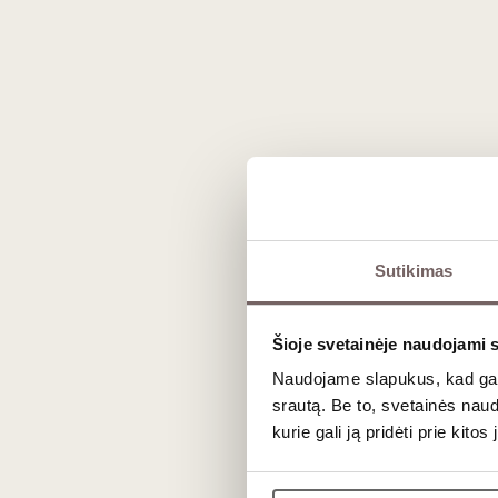
Prekės išvaizda gali skirtis nuo matomos nuotraukoje.
Aprašymas
Leiskitės į kelionę po vieno mėgstamiausių
Sutikimas
Airijos distiliavimo gamyklomis, geriau paži
Dėlionės dėžutės viduje rasite rankomis pi
vadovą. Leiskitės į nepaprastą viskio ke
Šioje svetainėje naudojami 
Naudojame slapukus, kad galė
Derek Fenech iliustracija.
srautą. Be to, svetainės nau
kurie gali ją pridėti prie kit