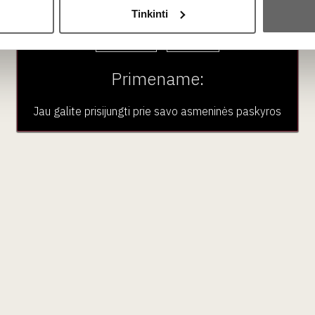
Tinkinti
Taip
Ne
Primename:
Jau galite prisijungti prie savo asmeninės paskyros
dėlionė „Ispanija“ 1
Vyno dėlionė „Vokiet
vnt
vnt
Švedija
Švedija