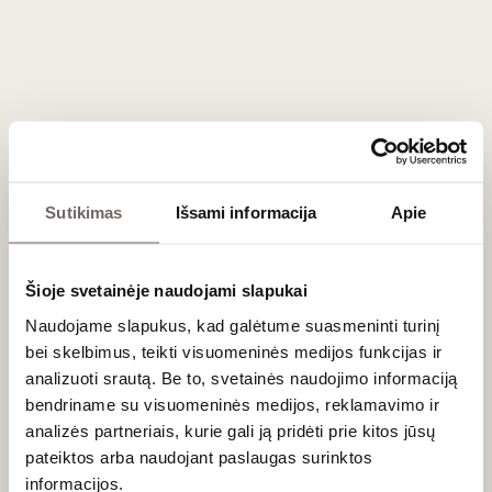
dera su šviežiomis austrėmis, žalios žuvies karpačio
(Ceviche), ant grotelių keptu aštuonkoju bei krevetėmis. Jo
rūgštis taip pat puikiai subalansuoja riebesnius žuvies
patiekalus ir švelnius sūrius.
Dažniausiai užduodami klausimai
Ar Arinto Dos Açores ir žemyninės Portugalijos
Sutikimas
Išsami informacija
Apie
Arinto yra ta pati veislė?
Ne, tai yra dvi visiškai skirtingos vynuogių veislės. Nors
Šioje svetainėje naudojami slapukai
pavadinimai panašūs, moksliniai genetiniai tyrimai įrodė, kad
vulkaninėje aplinkoje auganti
Arinto Dos Açores
neturi jokių
Naudojame slapukus, kad galėtume suasmeninti turinį
genetinių sąsajų su žemyninėje Portugalijoje auginama
bei skelbimus, teikti visuomeninės medijos funkcijas ir
Arinto
. Tai unikali, vietinė Azorų salų veislė.
analizuoti srautą. Be to, svetainės naudojimo informaciją
bendriname su visuomeninės medijos, reklamavimo ir
Kodėl vynmedžiai Azorų salose sodinami tarp
analizės partneriais, kurie gali ją pridėti prie kitos jūsų
akmenų sienelių?
pateiktos arba naudojant paslaugas surinktos
Vynmedžiai (ypač Pico saloje) sodinami mažuose, iš bazalto
informacijos.