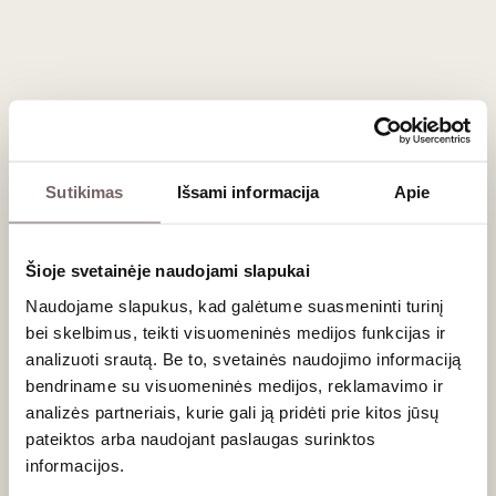
yra itin universalus maisto partneris. Jis tobulai dera su ant
grotelių kepta kiauliena, paukštiena (ypač kalakutiena),
įvairiomis picomis bei makaronais su sodriais pomidorų
padažais. Tai vynas, kuris puikiai atlaiko ir šiek tiek aštresnius
patiekalus.
Dažniausiai užduodami klausimai
Sutikimas
Išsami informacija
Apie
Ar Charbono ir Bonarda yra ta pati veislė?
Šioje svetainėje naudojami slapukai
Taip, genetiniai tyrimai patvirtino, kad Kalifornijoje auginama
Charbono
ir Argentinoje masiškai sodinama
Bonarda
yra ta
Naudojame slapukus, kad galėtume suasmeninti turinį
pati vynuogių veislė, istoriškai kildinama iš Prancūzijos
bei skelbimus, teikti visuomeninės medijos funkcijas ir
Savojos regiono (kur ji vadinama
Corbeau
arba
Douce Noir
).
analizuoti srautą. Be to, svetainės naudojimo informaciją
Svarbu nesupainioti jos su Italijos Pjemonto regione
bendriname su visuomeninės medijos, reklamavimo ir
auginama
Bonarda Piemontese
, kuri yra visiškai kita veislė.
analizės partneriais, kurie gali ją pridėti prie kitos jūsų
pateiktos arba naudojant paslaugas surinktos
Ar šis vynas tinka brandinimui?
informacijos.
Dažniausiai Charbono vynai gaminami tam, kad būtų geriami