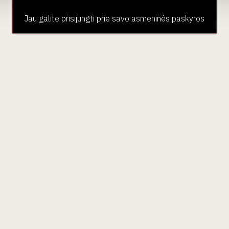
Jau galite prisijungti prie savo asmeninės paskyros
aujienlaiškio prenumera
Geriausi mūsų pasiūlymai - tiesiai į Jūsų pašto dėžutę!
ubas
Paslaugos
Pardu