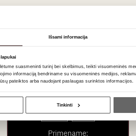
ausimai
s?
Išsami informacija
anti“ (
teinturier
tipo) veislė, skirta pagerinti kitų vynų vizualines 
rti subalansuotą vienos veislės Colorino vyną reikalauja didžiul
slapukai
tume suasmeninti turinį bei skelbimus, teikti visuomeninės medij
?
dojimo informaciją bendriname su visuomeninės medijos, reklamav
pasižymi puikiu brandinimo potencialu. Dėl savo storo uogų odelės
os jūsų pateiktos arba naudojant paslaugas surinktos informacijos.
 slyvų, odos ir tabako aromatų.
Ar jums yra 20 metų?
Tinkinti
Taip
Ne
Primename: