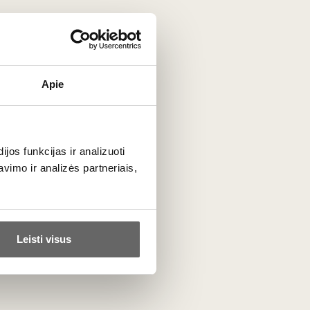
Apie
ir struktūrines savybes. Jos taninai gali būti gana kieti, o
io vyndario meistriškumo.
os funkcijas ir analizuoti
imo ir analizės partneriais,
 sluoksnio ir gausių taninų, butelyje jie gali sėkmingai
Leisti visus