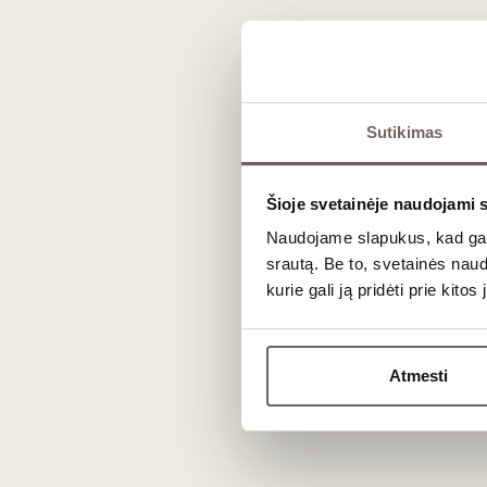
Dažniausiai užduodami kl
Kodėl Colorino retai buteliuojamas viena
Sutikimas
Istoriškai ši vynuogė buvo auginama išskirtinai kaip „daž
rūgštingumas – kiek žemesnis nei Sangiovese, todėl suku
Šioje svetainėje naudojami 
Naudojame slapukus, kad galė
Koks yra šio vyno brandinimo potencialas
srautą. Be to, svetainės nau
Aukštos kokybės, ąžuole brandinti 100 % Colorino vynai 
kurie gali ją pridėti prie kit
tobulėti 5–10 metų ir ilgiau, su laiku įgaudami džiovintų
Atmesti