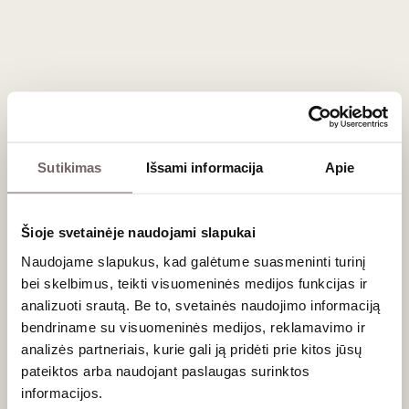
Tačiau kur kas dažniau sutinkamas pastiprintas (saldus)
Dzevat-Kara variantas, kuris yra nuostabus cigaro palydovas.
Jis puikiai dera su intensyviu kietuoju sūriu, mėsos paštetais
bei šokoladiniais triufeliais.
Dažniausiai užduodami klausimai
Sutikimas
Išsami informacija
Apie
Koks skirtumas tarp Ekim-Kara ir Dzevat-Kara?
Abi yra unikalios, tamsiosios Krymo veislės, tačiau atlieka
skirtingus vaidmenis.
Ekim-Kara
(Juodasis daktaras) suteikia
Šioje svetainėje naudojami slapukai
vynui klampų vaisiškumą, natūralų saldumą, šokolado ir
Naudojame slapukus, kad galėtume suasmeninti turinį
džiovintų slyvų aromatus. Tuo tarpu
Dzevat-Kara
(Juodasis
bei skelbimus, teikti visuomeninės medijos funkcijas ir
pulkininkas) yra atsakinga už griežtumą – ji suteikia tvirtus,
ilgaamžius taninus, aukštesnį rūgštingumą ir pikantiškus
analizuoti srautą. Be to, svetainės naudojimo informaciją
prieskonių (pipirų, gvazdikėlių) tonus.
bendriname su visuomeninės medijos, reklamavimo ir
analizės partneriais, kurie gali ją pridėti prie kitos jūsų
Kodėl šios veislės nuginamos kituose pasaulio
pateiktos arba naudojant paslaugas surinktos
regionuose?
informacijos.