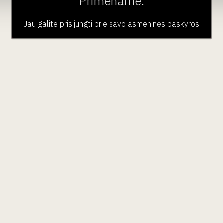
Primename:
Jau galite prisijungti prie savo asmeninės paskyros
aujienlaiškio prenumera
Geriausi mūsų pasiūlymai - tiesiai į Jūsų pašto dėžutę!
ubas
Paslaugos
Pardu