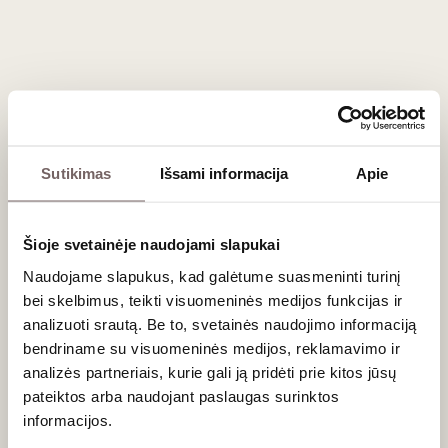
(pvz., charcho) ir labai brandintiems, kietiems sūriams. Vyno
rūgštis ir taninai puikiai atlaiko net ir pačius intensyviausius
prieskonius.
Dažniausiai užduodami klausimai
Kokia yra Haghtanak veislės kilmė?
Sutikimas
Išsami informacija
Apie
Haghtanak nėra senovinė veislė. Ją XX amžiaus viduryje
išvedė Armėnijos mokslininkai, sukryžminę dvi veisles:
Sorok
Šioje svetainėje naudojami slapukai
Lyet Oktyabrya
(kuri pati yra
Kopchak
ir
Alicante Bouschet
hibridas) bei legendinę Gruzijos
Saperavi
. Būtent iš
Saperavi
Naudojame slapukus, kad galėtume suasmeninti turinį
veislės Haghtanak paveldėjo savo rašalo juodumo spalvą ir
bei skelbimus, teikti visuomeninės medijos funkcijas ir
milžinišką atsparumą ekstremalioms kalnų klimato
analizuoti srautą. Be to, svetainės naudojimo informaciją
sąlygoms.
bendriname su visuomeninės medijos, reklamavimo ir
analizės partneriais, kurie gali ją pridėti prie kitos jūsų
Ar šis vynas tinka ilgam brandinimui?
pateiktos arba naudojant paslaugas surinktos
Neabejotinai. Dėl aukšto rūgštingumo, storo uogų odelės ir
informacijos.
milžiniškos taninų koncentracijos Haghtanak turi fenomenalų