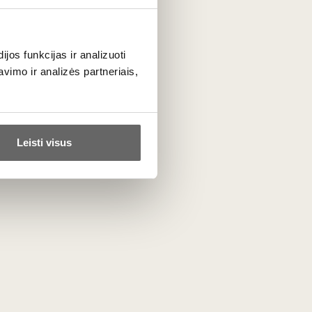
0,75 L
13%
59
€
00
os funkcijas ir analizuoti
imo ir analizės partneriais,
Leisti visus