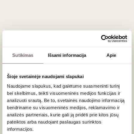
lengvesniais mėsos patiekalais: antienos krūtinėle,
veršienos kepsneliais, taip pat grybų rizotu, pomidorų
pagrindo makaronų patiekalais ir brandintais
Pecorino
sūriais.
Tai raudonasis vynas, kuris tinka net ir prie sočiau paruoštos
žuvies.
Dažniausiai užduodami klausimai
Sutikimas
Išsami informacija
Apie
Ką reiškia veislės pavadinimas Mammolo?
Italų kalba žodis „mammola“ reiškia žibuoklę. Šis poetiškas
Šioje svetainėje naudojami slapukai
pavadinimas vynuogei buvo suteiktas neatsitiktinai – būtent
Naudojame slapukus, kad galėtume suasmeninti turinį
ryškus, kvepalus primenantis ir viską persmelkiantis
bei skelbimus, teikti visuomeninės medijos funkcijas ir
pavasarinių žibuoklių aromatas yra pagrindinis skiriamasis
šios veislės bruožas tiek pačiose uogose, tiek pagamintame
analizuoti srautą. Be to, svetainės naudojimo informaciją
vyne.
bendriname su visuomeninės medijos, reklamavimo ir
analizės partneriais, kurie gali ją pridėti prie kitos jūsų
Ar ši vynuogė auginama už Italijos ribų?
pateiktos arba naudojant paslaugas surinktos
informacijos.
Taip, ši veislė rado savo antrus namus Prancūzijai