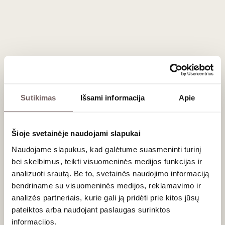
Mavrodaphne yra tobulas partneris sunkiems, tamsiems
desertams. Jis fantastiškai dera su juoduoju šokoladu,
šokoladiniais pyragais, tradicine graikiška pachlava (
Baklava
)
bei džiovintais vaisiais ir riešutais. Sūraus maisto gerbėjams
tai bus tobulas kontrastas prie stiprių mėlynojo pelėsio sūrių
(pvz., Roquefort ar Gorgonzola).
Dažniausiai užduodami klausimai
Sutikimas
Išsami informacija
Apie
Ką reiškia vynuogės pavadinimas?
Šioje svetainėje naudojami slapukai
Graikų kalba „Mavro“ reiškia juoda, o „Daphne“ reiškia
lauramedį (laurą). Legenda pasakoja, kad šią vynuogę taip
Naudojame slapukus, kad galėtume suasmeninti turinį
pavadino vyndarys Gustav Clauss (kuris XIX a. ir sukūrė šį
bei skelbimus, teikti visuomeninės medijos funkcijas ir
vyno stilių) savo tamsiaakės graikės mylimosios Dafnės, kuri
analizuoti srautą. Be to, svetainės naudojimo informaciją
anksti mirė, garbei.
bendriname su visuomeninės medijos, reklamavimo ir
analizės partneriais, kurie gali ją pridėti prie kitos jūsų
Ar atidarytą Mavrodaphne vyno butelį reikia
pateiktos arba naudojant paslaugas surinktos
greitai išgerti?
informacijos.