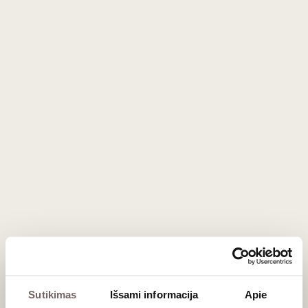
1,5 L
14,5%
467
€
00
93
Raudonasis sausas
/ 100
López de Heredia Viña Cubillo
Crianza Rioja DOCa 2017
Ispanija
Riocha/Rioja DOCa
Tempranillo - 65%
Garnacha - 25%
Graciano - 5%
...
Kompleksiškas, struktūriškas, subrendęs
raudonasis
Sutikimas
Išsami informacija
Apie