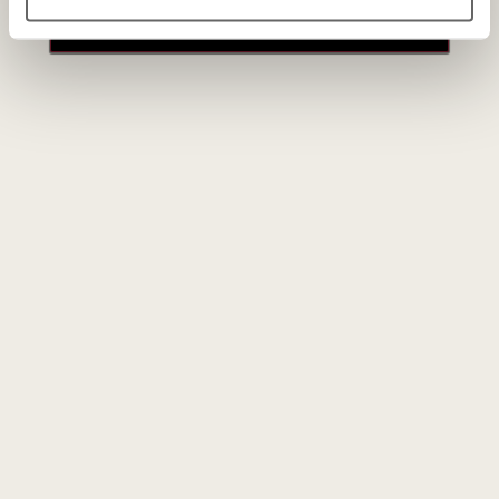
paskyros
0,75 L
13%
46
€
00
Raudonasis sausas
Torre de Oña Finca Martelo
Reserva Rioja DOCa 2019
Ispanija
Riocha/Rioja DOCa
Tempranillo - 95%
Garnacha
Mazuelo
...