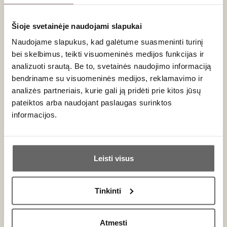
Šioje svetainėje naudojami slapukai
Naudojame slapukus, kad galėtume suasmeninti turinį
bei skelbimus, teikti visuomeninės medijos funkcijas ir
0,75 L
13,5%
analizuoti srautą. Be to, svetainės naudojimo informaciją
36
€
00
bendriname su visuomeninės medijos, reklamavimo ir
analizės partneriais, kurie gali ją pridėti prie kitos jūsų
93
Raudonasis sausas
pateiktos arba naudojant paslaugas surinktos
/ 100
López de Heredia Viña Bosconia
informacijos.
Reserva Rioja DOCa 2013
Ispanija
Ar jums yra 20 metų?
Riocha/Rioja DOCa
Tempranillo
Leisti visus
Garnacha
Taip
Ne
Graciano
...
Tinkinti
Taurus, elegantiškas, kompleksiškas
Primename:
raudonasis
Atmesti
Jau galite prisijungti prie savo asmeninės