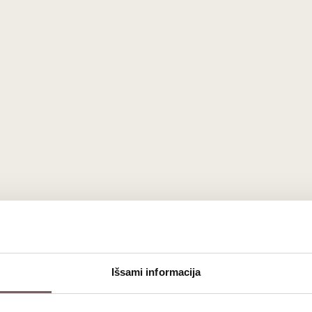
vynuogių vyną
tijų visame pasaulyje, šią vynuogę geriausia pažinti per kokybi
a
ir
Rondinella
vynuogėmis.
Amarone della Valpolicella
ar
Ripas
eka itin svarbų vaidmenį. Nors jos dedama vos 5–10 %, ji sutei
ių natomis.
Išsami informacija