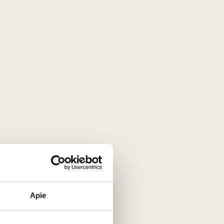
škus regioninius mišinius.
so
vynuose, kurie yra labai tamsūs, saldūs ir koncentruoti
kia mišiniui būtiną rūgšties stuburą, apsaugo vyną nuo
Apie