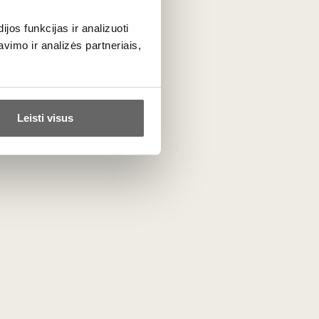
erinkite jį su klasikine Italijos virtuve. Toks vynas yra
one mišiniai tiks prie brandintų sūrių ir sodrios mėsos.
os funkcijas ir analizuoti
imo ir analizės partneriais,
Leisti visus
rado dėl unikalios vynuogių uogų išvaizdos – natūralaus
rodo, tarsi uogos būtų gausiai apibertos malūno miltais.
ų vynų. Kadangi Molinara natūraliai yra labai šviesi ir
pakeitė ją kitomis, tamsesnėmis veislėmis (pvz.,
Oseleta