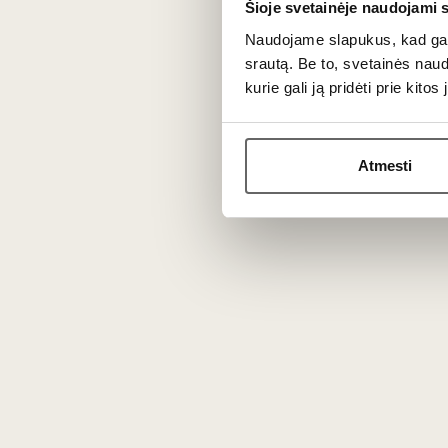
Šioje svetainėje naudojami 
Jei ragausite retą gryną Molinara ar lengvą bazinį
Valp
puikus partneris lengvai keptai paukštienai, picai su pom
Naudojame slapukus, kad galė
srautą. Be to, svetainės nau
kurie gali ją pridėti prie kit
Dažniausiai užduodami kl
Atmesti
Ką reiškia Molinara pavadinimas?
Išvertus iš italų kalbos, žodis
mulino
reiškia malūną, 
nokimo metu ant tamsių uogų odelės susidaro itin gausu
Kodėl šios veislės auginimo plotai mažėja
Pastaraisiais dešimtmečiais tarptautinė vyno rinka vis
neprisideda prie vyno spalvos intensyvumo, daugelis
Va
ar
Croatina
). Tačiau tikri tradicijų puoselėtojai ją išlai