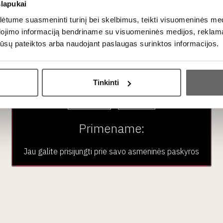
slapukai
olicella
vyną, kuriame ši vynuogė atlieka savo gaivųjį vaidmenį, d
idorų padažu, saliamiui ir netgi lašišos patiekalams. Pilnesni Amar
tume suasmeninti turinį bei skelbimus, teikti visuomeninės medij
dojimo informaciją bendriname su visuomeninės medijos, reklamav
os jūsų pateiktos arba naudojant paslaugas surinktos informacijos.
ausimai
Ar jums yra 20 metų?
Tinkinti
Taip
Ne
o
Molinara
galima versti kaip „malūnininkė“. Šis pavadinimas atsi
s baltų mielių ir vaško apnašų sluoksnis (vadinamas
pruina
). At
Primename:
?
Jau galite prisijungti prie savo asmeninės paskyros
 labiau reikalavo itin tamsių, koncentruotų ir galingų raudonųj
lpolicella
gamintojų sumažino jos kiekį mišiniuose arba visiškai 
ko dėl nepakeičiamo gaivumo.