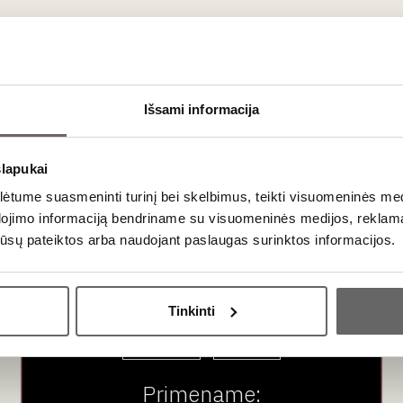
ausimai
slė?
Išsami informacija
, manoma, ir atsirado) ji vadinama
Monastrell
. Tuo tarpu Prancūzijo
išinių komponentas. Naujajame pasaulyje, pavyzdžiui, Australijo
slapukai
tume suasmeninti turinį bei skelbimus, teikti visuomeninės medij
io kiekį?
dojimo informaciją bendriname su visuomeninės medijos, reklamav
i sausroms. Ilgo vegetacinio ciklo metu saulėtoje Ispanijoje uogo
os jūsų pateiktos arba naudojant paslaugas surinktos informacijos.
o tūris šiuose vynuose yra visiškai įprastas reiškinys, suteikiant
Ar jums yra 20 metų?
Tinkinti
Taip
Ne
Primename: