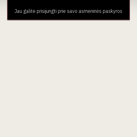
Jau galite prisijungti prie savo asmeninės paskyros
aujienlaiškio prenumera
Geriausi mūsų pasiūlymai - tiesiai į Jūsų pašto dėžutę!
ubas
Paslaugos
Pardu