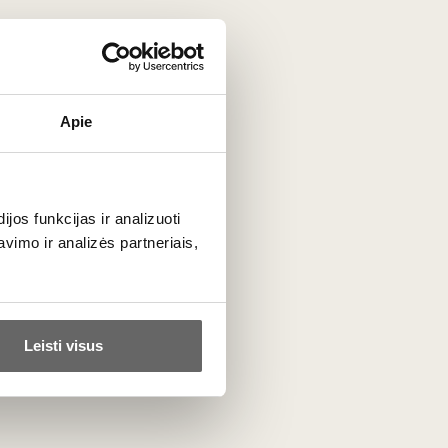
Apie
je (Ronos slėnyje ir Provanse) ji žinoma kaip
Mourvèdre
ir
je, ją dažnai galima sutikti
Mataro
pavadinimu.
os funkcijas ir analizuoti
imo ir analizės partneriais,
s sukaupia milžinišką kiekį cukraus, kuris fermentacijos
is gėrimui daugiau pilnumo ir klampumo.
Leisti visus