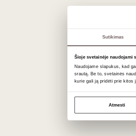
Dažniausiai užduodami kl
Ar Monastrell ir Mourvèdre yra ta pati vei
Sutikimas
Taip, tai lygiai ta pati vynuogių veislė. Ispanijoje (kur ji
yra esminis klasikinių GSM (Grenache-Syrah-Mourvèdre) m
Šioje svetainėje naudojami 
Naudojame slapukus, kad galė
Kodėl šis vynas dažnai turi aukštą alkohol
srautą. Be to, svetainės nau
Monastrell mėgsta ekstremalų karštį ir yra labai atspar
kurie gali ją pridėti prie kit
metu virsta alkoholiu. Todėl 14,5 % ar net 15 % alkoholi
Atmesti