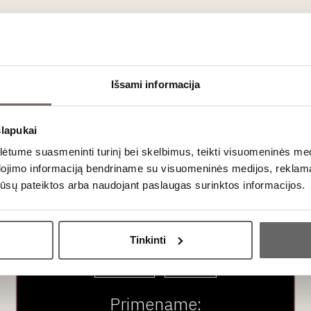
ausimai
as?
Išsami informacija
sidėsčiusiais vynuogynais ir mineralų turtingu dirvožemiu. Vėsū
ūtent ši natūrali rūgštis užkerta kelią vynui tapti per sunkiam ir 
slapukai
tume suasmeninti turinį bei skelbimus, teikti visuomeninės medij
?
dojimo informaciją bendriname su visuomeninės medijos, reklamav
Samos vynai pasižymi tiesiog fenomenaliu ilgaamžiškumu. Dėl didži
os jūsų pateiktos arba naudojant paslaugas surinktos informacijos.
udami labai kompleksiškas dervos, degintos karamelės ir džiovint
Ar jums yra 20 metų?
Tinkinti
Taip
Ne
Primename: