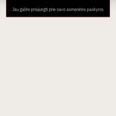
Jau galite prisijungti prie savo asmeninės paskyros
aujienlaiškio prenumera
Geriausi mūsų pasiūlymai - tiesiai į Jūsų pašto dėžutę!
ubas
Paslaugos
Pardu