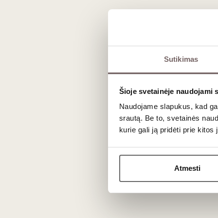
Dažniausiai užduodami kl
Kodėl Samo salos
terroir
yra toks ypating
Sutikimas
Samo sala Egėjo jūroje pasižymi stačiais, terasose iš
metu, leisdami joms išlaikyti gyvybiškai svarbią rūgštį. B
Šioje svetainėje naudojami 
Naudojame slapukus, kad galė
Koks yra šio vyno brandinimo potencialas
srautą. Be to, svetainės nau
Tiek pastiprinti, tiek natūraliai vytintų uogų Muscat of 
kurie gali ją pridėti prie kit
bręsti butelyje 20, 30 ar net daugiau metų, su laiku įga
Atmesti