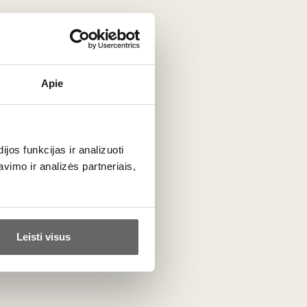
Apie
s jūros brizai apsaugo vynuoges nuo perkaitimo vasaros
suteikia jam elegantišką balansą.
os funkcijas ir analizuoti
imo ir analizės partneriais,
ulio cukraus kiekio ir stiprios struktūros, šie vynai gali
ų figų natas.
Leisti visus