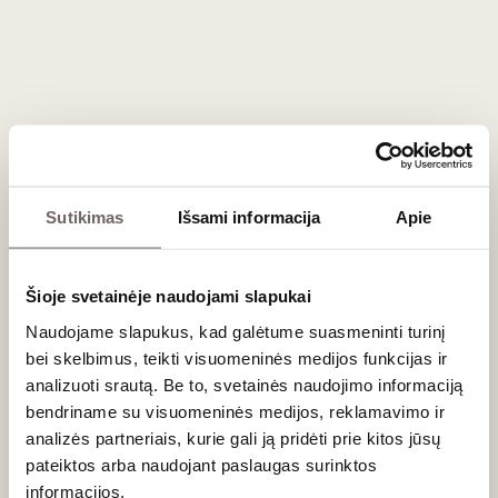
grietinėle, lengvais biskvitiniais sausainiais bei makarūnais
(
macarons
). Vynas taip pat gali būti patiekiamas vienas kaip
puikus, atpalaiduojantis digestyvas po vakarienės.
Dažniausiai užduodami klausimai
Kuo ši mutacija skiriasi nuo įprasto 'Muscat
Blanc'?
Sutikimas
Išsami informacija
Apie
Abi veislės priklauso pačiai kilmingiausiai 'Muscat Blanc à
Petits Grains' (smulkiauogių muskatų) šeimai. Vienintelis
Šioje svetainėje naudojami slapukai
esminis skirtumas yra genetinė mutacija, lėmusi odelės
spalvą –
Rose
(rausvoji) versija turi tamsesnę odelę. Ši
Naudojame slapukus, kad galėtume suasmeninti turinį
spalva vyno gamybos metu suteikia gėrimui rožinį arba
bei skelbimus, teikti visuomeninės medijos funkcijas ir
šviesiai raudoną atspalvį ir praturtina muskato aromatą
analizuoti srautą. Be to, svetainės naudojimo informaciją
ryškesnėmis raudonųjų uogų (braškių, aviečių) bei rožių
bendriname su visuomeninės medijos, reklamavimo ir
žiedlapių natomis.
analizės partneriais, kurie gali ją pridėti prie kitos jūsų
pateiktos arba naudojant paslaugas surinktos
Ar šiam vynui kenkia ilgas brandinimas butelyje?
informacijos.