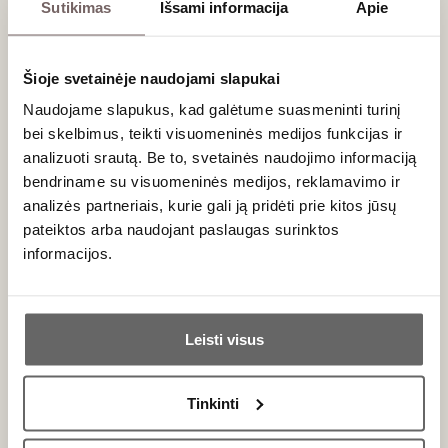
Sutikimas
Išsami informacija
Apie
Tenuta delleTerre Nere San
Lorenzo Etna Rosso 2024
Italija
Šioje svetainėje naudojami slapukai
Sicilija/Etna Rosso DOC
Naudojame slapukus, kad galėtume suasmeninti turinį
Nerello Cappuccio - 2%
Nerello Mascalese - 98%
bei skelbimus, teikti visuomeninės medijos funkcijas ir
Taurus, gaivus, minerališkas raudonasis
analizuoti srautą. Be to, svetainės naudojimo informaciją
bendriname su visuomeninės medijos, reklamavimo ir
analizės partneriais, kurie gali ją pridėti prie kitos jūsų
pateiktos arba naudojant paslaugas surinktos
informacijos.
Ar jums yra 20 metų?
Leisti visus
Taip
Ne
Tinkinti
0,75 L
14,5%
Primename:
78
€
00