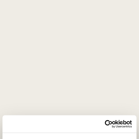
Sicilija/Etna Rosso DOC
Nerello Cappuccio - 2%
Nerello Mascalese - 98%
Taurus, gaivus, minerališkas raudonasis
0,75 L
14,5%
75
€
00
Raudonasis sausas