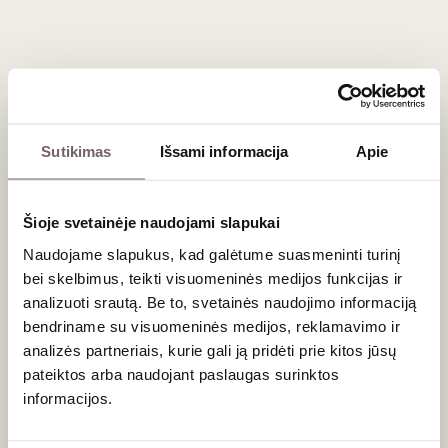
sunkių mėsos troškinių, kepsninėje ruoštos jautienos ir
avienos bei ilgo brandinimo kietųjų sūrių. Rūgštis puikiai
nuplauna riebalus, atverdama kelią naujiems skoniams.
Dažniausiai užduodami klausimai
Sutikimas
Išsami informacija
Apie
Kodėl Sezão vynas yra toks tamsus?
Sezão priklauso retai 'Teinturier' (dažančiųjų) vynuogių
Šioje svetainėje naudojami slapukai
kategorijai. Skirtingai nuo daugumos pasaulio raudonųjų
vynuogių, kurių minkštimas ir sultys yra baltos, Sezão uogų
Naudojame slapukus, kad galėtume suasmeninti turinį
vidus yra natūraliai raudonas. Dėl šios priežasties
bei skelbimus, teikti visuomeninės medijos funkcijas ir
fermentacijos metu vynas iškart įgauna nepermatomą,
analizuoti srautą. Be to, svetainės naudojimo informaciją
mėlynai juodą atspalvį.
bendriname su visuomeninės medijos, reklamavimo ir
analizės partneriais, kurie gali ją pridėti prie kitos jūsų
Ar Sezão ir Sousão yra ta pati vynuogė?
pateiktos arba naudojant paslaugas surinktos
Taip, genetiškai tai yra absoliučiai ta pati veislė. Pavadinimas
informacijos.
'Sezão' labiau istoriškai prigijęs šiauriniame Minho („Vinho
Verde“) regione, kur veislė ir atsirado. Tuo tarpu 'Sousão'