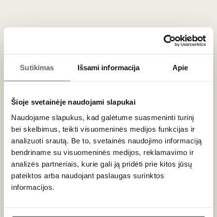
natų vyne, bet koks grilio maistas yra idealus partneris.
Dažniausiai užduodami klausimai
Ką reiškia pavadinimas „Shavkapito“?
Sutikimas
Išsami informacija
Apie
Sakartvelo kalboje „Shavkapito“ pažodžiui verčiama kaip
„juodasis vynmedis su raudonu stiebu“. Šis pavadinimas
idealiai atspindi unikalią augalo vizualinę savybę – vynuogių
Šioje svetainėje naudojami slapukai
kekės yra itin tamsios (beveik juodos), o patys ūgliai ir lapų
Naudojame slapukus, kad galėtume suasmeninti turinį
koteliai pasižymi ryškiu rausvu atspalviu.
bei skelbimus, teikti visuomeninės medijos funkcijas ir
analizuoti srautą. Be to, svetainės naudojimo informaciją
Ar Qvevri metode gamintus vynus reikia
dekantuoti?
bendriname su visuomeninės medijos, reklamavimo ir
analizės partneriais, kurie gali ją pridėti prie kitos jūsų
Taip, ypač jei vynas yra jaunas.
Qvevri
metodu gaminti
pateiktos arba naudojant paslaugas surinktos
raudonieji vynai ilgą laiką maceruojami su uogų odelėmis,
informacijos.
sėklomis ir šakelėmis, todėl jie turi milžinišką taninų
koncentraciją. Dekantavimas bent valandą prieš patiekiant
Ar jums yra 20 metų?
padės vynui „kvėpuoti“, suminkštins taninus ir leis atsiskleisti