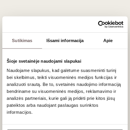
Dažniausiai užduodami klausimai
Kodėl Terret Blanc veislės sodinimai Prancūzijoje
smarkiai sumažėjo?
Sutikimas
Išsami informacija
Apie
Istoriškai tai buvo viena labiausiai auginamų vynuogių
Langedoke, tačiau ji dažniausiai buvo masiškai naudojama
vermuto gamybai (dėl savo aukštos rūgšties ir neutralumo).
Šioje svetainėje naudojami slapukai
Kritus vermuto populiarumui, daugelis vynuogynų buvo
Naudojame slapukus, kad galėtume suasmeninti turinį
išrauti. Šiandien išlikusius senuosius Terret Blanc
vynmedžius prižiūri tikri entuziastai, kuriantys nedidelius, bet
bei skelbimus, teikti visuomeninės medijos funkcijas ir
labai kokybiškus kiekius
terroir
atspindinčio vyno.
analizuoti srautą. Be to, svetainės naudojimo informaciją
bendriname su visuomeninės medijos, reklamavimo ir
Ar ši vynuogė turi spalvinių mutacijų?
analizės partneriais, kurie gali ją pridėti prie kitos jūsų
pateiktos arba naudojant paslaugas surinktos
Taip, Terret Blanc priklauso visai „Terret“ vynuogių šeimai,
informacijos.
kuri yra labai sena. Gamtoje egzistuoja ir natūralios jos
mutacijos: 'Terret Gris' (rausvos odelės) bei 'Terret Noir'
Ar jums yra 20 metų?
(naudojamos lengviems raudoniesiems vynams gaminti).