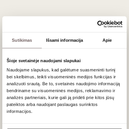
kepsniais, Viduržemio jūros regiono
tapas
užkandžiais bei
mėsos asorti.
Dažniausiai užduodami klausimai
Sutikimas
Išsami informacija
Apie
Kodėl Tinta Caiada veislė yra tokia reta
vynuogynuose?
Ši vynuogė yra tikras iššūkis vyndariams. Ji labai jautri
Šioje svetainėje naudojami slapukai
drėgmei, linkusi į ligas, o jos derlius metai iš metų gali būti
Naudojame slapukus, kad galėtume suasmeninti turinį
labai nereguliarus. Dėl šių priežasčių daugelis ūkininkų
renkasi patikimesnes veisles. Tačiau tie, kurie prisiima riziką,
bei skelbimus, teikti visuomeninės medijos funkcijas ir
apdovanojami išskirtinės kokybės ir labai aromatingomis
analizuoti srautą. Be to, svetainės naudojimo informaciją
uogomis.
bendriname su visuomeninės medijos, reklamavimo ir
analizės partneriais, kurie gali ją pridėti prie kitos jūsų
Ar ši vynuogė auginama Ispanijoje?
pateiktos arba naudojant paslaugas surinktos
informacijos.
Taip, Ispanijoje (Somontano regione) ši pati vynuogių veislė
yra auginama ir žinoma 'Parraleta' vardu. Ispaniška versija
Ar jums yra 20 metų?
taip pat vertinama dėl savo gebėjimo išlaikyti aukštą rūgštį