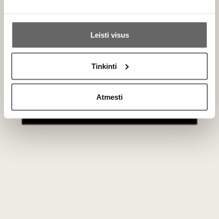
Ar jums yra 20 metų?
Prie kokio maisto derinti
Leisti visus
Dėl savo lengvo kūno ir gaivios rūgšties, Varduva vynai yra
Taip
Ne
puikus ir gomurį atgaivinantis aperityvas. Prie stalo jie idealiai
dera su šviežiais salotų užkandžiais, balta paukštiena,
Tinkinti
Primename:
lengvais žuvies patiekalais bei švelniais, nebrandintais
sūriais (pavyzdžiui, varškės ar jaunu ožkos sūriu).
Atmesti
Jau galite prisijungti prie savo asmeninės
paskyros
Dažniausiai užduodami klausimai
Kokia yra Varduva vynuogės kilmė?
Tai unikali lietuviška hibridinė veislė, išvesta Lietuvoje
kryžminant skirtingus vynmedžius, siekiant gauti aukštą
atsparumą žiemos šalčiams ir grybelinėms ligoms.
Svarbiausia, kad šis atsparumas išlaiko geras vyno gamybos
savybes, leidžiančias sukurti subalansuotą gėrimą.