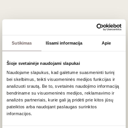
tinka prie šviežių austrių, keptų kalmarų, žuvies karpačo ir
tradicinių Apulijos patiekalų, tokių kaip
Burrata
sūris ar
makaronai su moliuskais (
Pasta alle Vongole
).
Dažniausiai užduodami klausimai
Sutikimas
Išsami informacija
Apie
Ar Verdeca vynuogė naudojama tik vienos veislės
vynams?
Ne, nors 100 % Verdeca vynai darosi vis populiaresni, ši
Šioje svetainėje naudojami slapukai
veislė vis dar dažnai maišoma su kitomis vietinėmis Apulijos
Naudojame slapukus, kad galėtume suasmeninti turinį
vynuogėmis, tokiomis kaip
Bianco d'Alessano
ar
Fiano
. Tokie
bei skelbimus, teikti visuomeninės medijos funkcijas ir
mišiniai (pavyzdžiui, Locorotondo DOC apeliacijos vynai)
analizuoti srautą. Be to, svetainės naudojimo informaciją
įgauna daugiau kūno ir kompleksiškesnę gėlių aromatų
bendriname su visuomeninės medijos, reklamavimo ir
puokštę.
analizės partneriais, kurie gali ją pridėti prie kitos jūsų
pateiktos arba naudojant paslaugas surinktos
Koks yra šio vyno brandinimo potencialas?
informacijos.
Verdeca yra sukurta ragauti jauna ir šviežia. Šio vyno žavesys
slypi jo traškioje rūgštyje ir citrusų gaivume, kurie su laiku