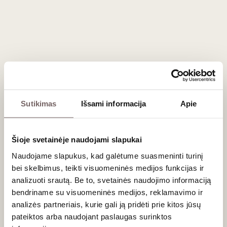
1,5 L
13,5%
65
€
00
Baltasis sausas
Gaja Ca'marcanda Vistamare
Toscana 2024
Sutikimas
Išsami informacija
Apie
Italija
Toskana/Toscana IGP
Vermentino - 60%
Viognier - 40%
Šioje svetainėje naudojami slapukai
Ąžuolo statinėse brandintas, gaivus baltasis
Naudojame slapukus, kad galėtume suasmeninti turinį
bei skelbimus, teikti visuomeninės medijos funkcijas ir
analizuoti srautą. Be to, svetainės naudojimo informaciją
bendriname su visuomeninės medijos, reklamavimo ir
analizės partneriais, kurie gali ją pridėti prie kitos jūsų
pateiktos arba naudojant paslaugas surinktos