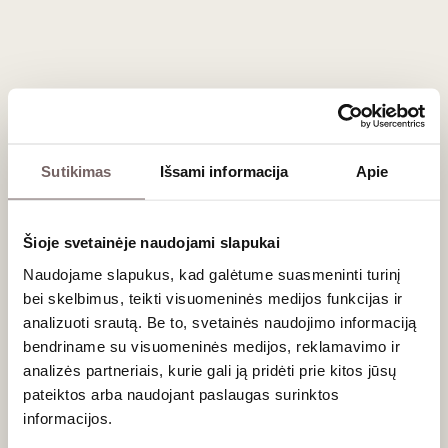
žolelėmis, vištienos patiekalų alyvuogių aliejuje bei minkštų
sūrių, tokių kaip
Ricotta
.
Dažniausiai užduodami klausimai
Kodėl Vernaccia di San Gimignano yra tokia svarbi
Italijos vyndarystės istorijai?
Sutikimas
Išsami informacija
Apie
Šis vynas turi ne tik ilgą istorinį palikimą (jį minėjo net Dantė
savo „Dieviškojoje komedijoje“), bet ir labai svarbų oficialų
Šioje svetainėje naudojami slapukai
statusą. 1966 metais „Vernaccia di San Gimignano“ tapo
pirmuoju vynu visoje Italijoje, gavusiu oficialų DOC
Naudojame slapukus, kad galėtume suasmeninti turinį
(Denominazione di Origine Controllata) kokybės apeliacijos
bei skelbimus, teikti visuomeninės medijos funkcijas ir
statusą, o vėliau pakeltas ir į DOCG lygį.
analizuoti srautą. Be to, svetainės naudojimo informaciją
bendriname su visuomeninės medijos, reklamavimo ir
Ar Vernaccia vynuogės, augančios Sardinijoje, yra
analizės partneriais, kurie gali ją pridėti prie kitos jūsų
ta pati veislė?
pateiktos arba naudojant paslaugas surinktos
Ne, nepaisant vienodo pavadinimo, genetiškai tai yra
informacijos.
skirtingos vynuogės. Iš Sardinijoje auginamų uogų