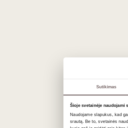
Chevrepaille (ožkos pienas)
Ricotta (avies, karvės ir ožkos pienas)
Camambert (karvės pienas, baltojo pe
Robiola (karvės, ožkos ir avies pienas
Sutikimas
Brie (karvės pienas, nepasterizuotas, 
Šioje svetainėje naudojami 
Epoisses (karvės pienas)
Naudojame slapukus, kad galė
srautą. Be to, svetainės nau