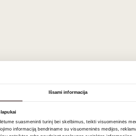
Sauvignon Blanc
Pinot Grigio
Šampanas, putojantis vynas (sau
lėsio)
Putojantis vynas (sausas), cha
)
Išsami informacija
Chardonnay (ąžuolinis), Pinot N
baltojo pelėsio)
slapukai
Chardonnay
tume suasmeninti turinį bei skelbimus, teikti visuomeninės medij
dojimo informaciją bendriname su visuomeninės medijos, reklamav