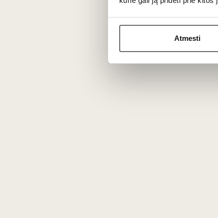
kurie gali ją pridėti prie kit
Munster (karvės pienas)
Parmesan (karvės pienas)
Atmesti
10. Gruyere (karvės pienas)
11. Crotin (ožkos pienas)
12. Comte (karvės pienas)
13. Cheddar (karvės pienas)
14. Manchego (avies pienas)