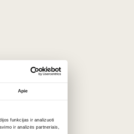
sas), Merlot, Pinot Noir
rdonnay, Gewurztraminer,
Apie
oir (N.Zelandija), Gamay,
os funkcijas ir analizuoti
imo ir analizės partneriais,