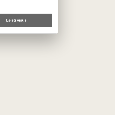
r Veltliner, Zinfandel,
Leisti visus
net Sauvignon, Merlot, Zinfandel
ot Noir,
 Garnacha,