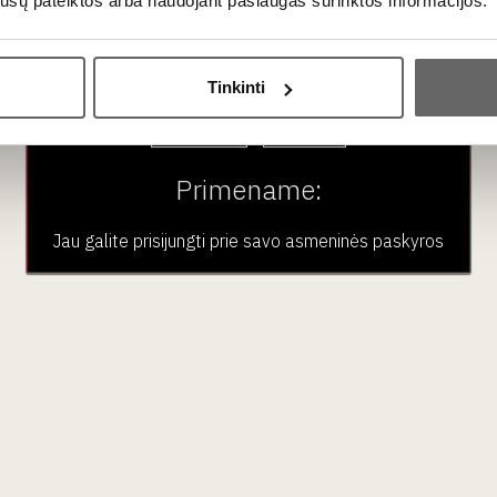
Gewurztraminer, Torrontes, Grune
os jūsų pateiktos arba naudojant paslaugas surinktos informacijos.
Ar jums yra 20 metų?
Chianti, Sangiovese,
Tinkinti
Taip
Ne
Sauvignon Blanc, Merlot, Caber
Primename:
Sauvignon Blanc
Jau galite prisijungti prie savo asmeninės paskyros
Cabernet Sauvignon, Gamay, Pin
Cabernet Sauvignon
Malbec, Tempranillo (brandus),