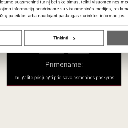
tume suasmeninti turinį bei skelbimus, teikti visuomeninės medij
dojimo informaciją bendriname su visuomeninės medijos, reklamav
os jūsų pateiktos arba naudojant paslaugas surinktos informacijos.
Ar jums yra 20 metų?
Tinkinti
Taip
Ne
Primename:
Jau galite prisijungti prie savo asmeninės paskyros
1300
€
00