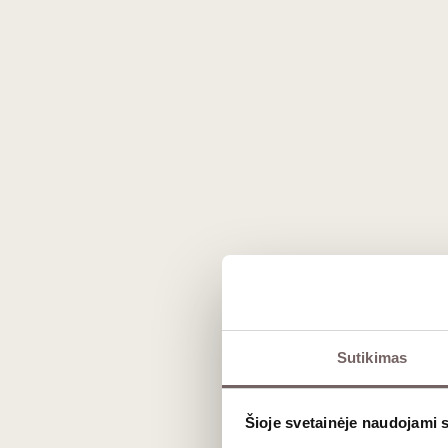
600
€
00
Sutikimas
Trumpieji vyno kursai dviem
VILNIUJE
Šioje svetainėje naudojami 
Renginys