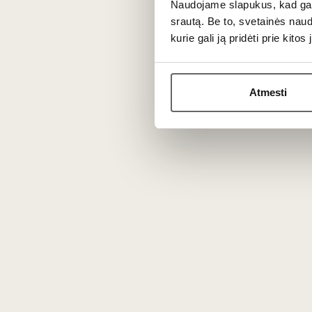
Naudojame slapukus, kad galė
srautą. Be to, svetainės nau
kurie gali ją pridėti prie kit
Atmesti
1100
€
00