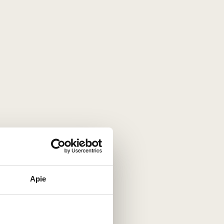
1000
€
00
Apie
Someljė studijos. Antras
semestras
Renginys