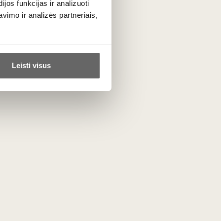
os funkcijas ir analizuoti
imo ir analizės partneriais,
Leisti visus
1300
€
00