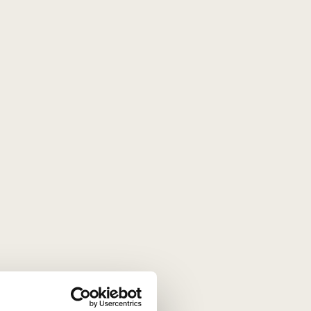
s.
BILIETAI >
ai
ės net keli
Lietuvos someljė mokyklos kursai
lniuje, tiek Kaune.
„Trumpieji vyno kursai“ dviem
KAUNE
Renginys