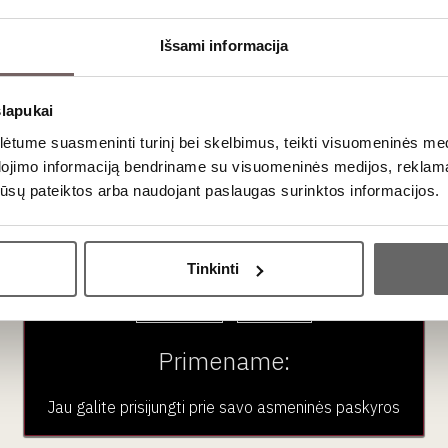
Išsami informacija
slapukai
650
€
00
tume suasmeninti turinį bei skelbimus, teikti visuomeninės medij
dojimo informaciją bendriname su visuomeninės medijos, reklamav
os jūsų pateiktos arba naudojant paslaugas surinktos informacijos.
Someljė studijos. Pirmas
semestras
Ar jums yra 20 metų?
Renginys
Tinkinti
Taip
Ne
Primename:
Jau galite prisijungti prie savo asmeninės paskyros