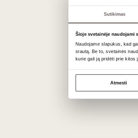
Sutikimas
Šioje svetainėje naudojami 
600
€
00
Naudojame slapukus, kad galė
srautą. Be to, svetainės nau
kurie gali ją pridėti prie kit
Trumpieji vyno kursai dviem
VILNIUJE
Renginys
Atmesti