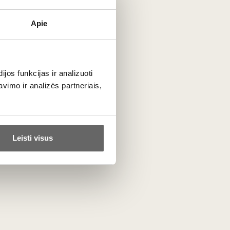
Apie
1000
€
00
os funkcijas ir analizuoti
imo ir analizės partneriais,
Someljė studijos. Antras
semestras
Renginys
Leisti visus