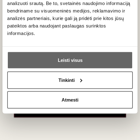
analizuoti srautą. Be to, svetainės naudojimo informaciją
pikantiško aromato dešrelėmis.
bendriname su visuomeninės medijos, reklamavimo ir
analizės partneriais, kurie gali ją pridėti prie kitos jūsų
Božolė šventė I Beaujolais Nouveau 2025
pateiktos arba naudojant paslaugas surinktos
Renginys
informacijos.
Ar jums yra 20 metų?
Leisti visus
Taip
Ne
Tinkinti
Primename:
Atmesti
Jau galite prisijungti prie savo asmeninės
paskyros
50
€
00
23-ią kartą Jauno vyno šventę organizuojančio
„Vyno
klubo“
direktorė Rasa Starkus šių metų šventei taip pat