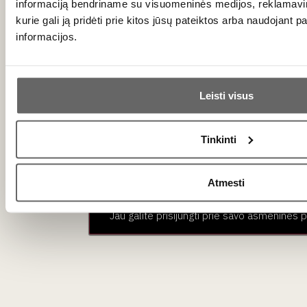
informaciją bendriname su visuomeninės medijos, reklamavimo
kurie gali ją pridėti prie kitos jūsų pateiktos arba naudojant 
Justina Gedgaudaitė
informacijos.
Leisti visus
Ar jums yra 20 metų?
Naujienlaiškio prenumerata
Tinkinti
Taip
Ne
Geriausi mūsų pasiūlymai - tiesiai į Jūsų pašto
dėžutę!
Primename:
Atmesti
Jau galite prisijungti prie savo asmeninės 
PRENUMERUOTI